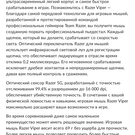
ультрасовременный легкий корпус и самое быстрое
срабатывание в играх. Познакомьтесь с Razer Viper —
благодаря самой передовой технологии для игровых мышей,
разработанной и протестированной командой
профессиональных геймеров Team Razer, вы получите мышь
созданную порвать профессиональный пьедестал. Каждый
щелчок, который вы делаете, срабатывает со скоростью
света. Оптический переключатель Razer для мышей
использует инфракрасный световой луч для регистрации
щелчка, что обеспечивает лидирующее в отрасли время
отклика 0,2 миллисекунды. Его мгновенное срабатывание
исключает дребезг контактов и непреднамеренные щелчки,
давая вам полный контроль в сражениях.
Оптический сенсор Razer 5G, разработанный с точностью
отслеживания 99,4% и разрешением до 16 000 dpi,
обеспечивает убийственную точность. В сочетании с вашей
физической ловкостью и навыками, игровая мышь Razer Viper
максимально расширяет ваши возможности в игре.
Во время соревнований даже самое маленькое
преимущество может иметь решающее значение. Игровая
мышь Razer Viper весит всего 69 г без ущерба для прочности.
Более легкая мышь позволяет проводить более быстрые,